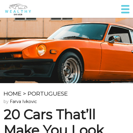
HOME
>
PORTUGUESE
by
Farva Ivkovic
20 Cars That’ll
Make You Look