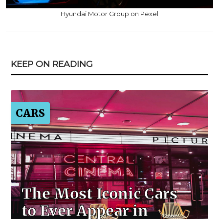
Hyundai Motor Group on Pexel
KEEP ON READING
CARS
The Most Iconic Cars
to Ever Appear in