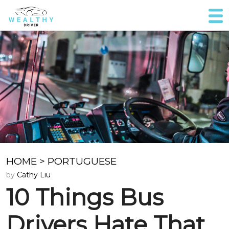
HOME
>
PORTUGUESE
by
Cathy Liu
10 Things Bus
Drivers Hate That