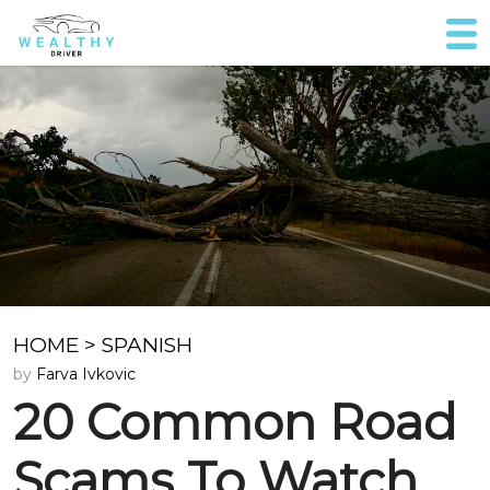
HOME
>
SPANISH
by
Farva Ivkovic
20 Common Road
Scams To Watch