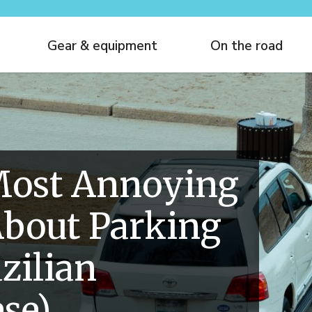
Gear & equipment
On the road
Most Annoying
bout Parking
zilian
se)