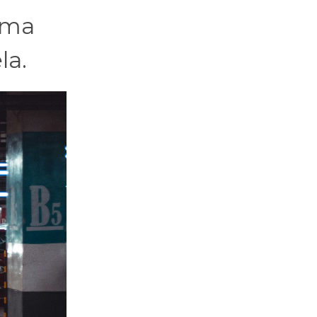
uma
la.