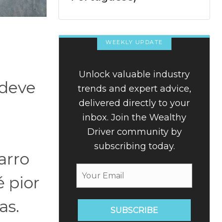
WEEKLY UPDATE
Unlock valuable industry
 deve
trends and expert advice,
delivered directly to your
inbox. Join the Wealthy
Driver community by
subscribing today.
arro
 pior
as.
SUBSCRIBE