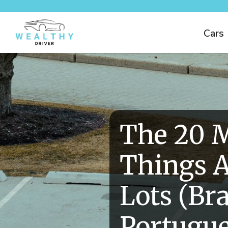
Cars
The 20 
Things A
Lots (Bra
Portugue