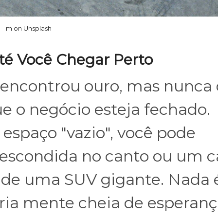
m on Unsplash
Até Você Chegar Perto
 encontrou ouro, mas nunca
e o negócio esteja fechado.
espaço "vazio", você pode
escondida no canto ou um c
 de uma SUV gigante. Nada é
pria mente cheia de esperanç