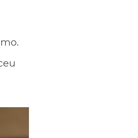
lmo.
ceu