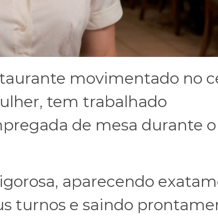
staurante movimentado no c
mulher, tem trabalhado
pregada de mesa durante o
igorosa, aparecendo exata
us turnos e saindo prontame