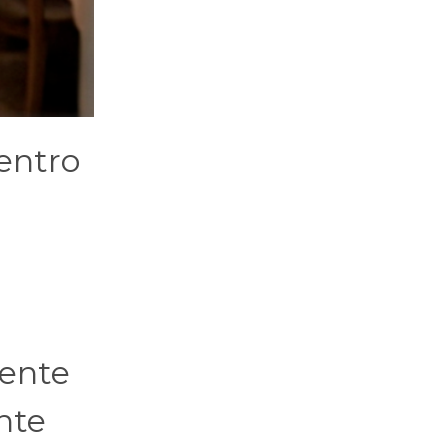
entro
mente
nte