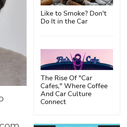
Like to Smoke? Don't
Do It in the Car
The Rise Of "Car
Cafes," Where Coffee
And Car Culture
o
Connect
o com