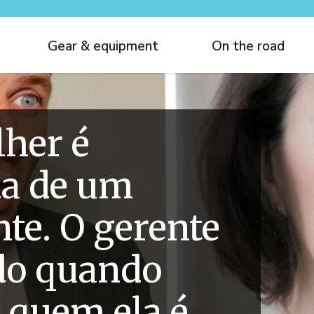
Gear & equipment
On the road
her é
da de um
nte. O gerente
ido quando
 quem ela é