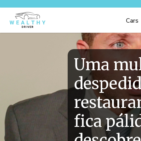
Cars
Uma mul
despedi
restaura
fica pál
descobre