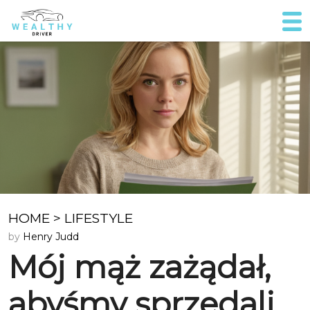
HOME
>
LIFESTYLE
by
Henry Judd
Mój mąż zażądał,
abyśmy sprzedali