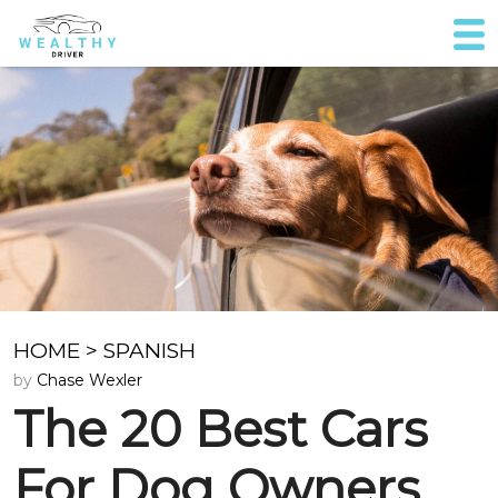
HOME
>
SPANISH
by
Chase Wexler
The 20 Best Cars
For Dog Owners