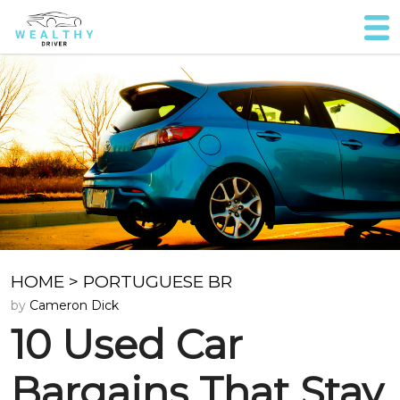
HOME
>
PORTUGUESE BR
by
Cameron Dick
10 Used Car
Bargains That Stay